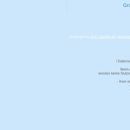
Gr
Copyright by
GAU-Games.de
|
Impres
! Datens
Beim 
werden keine Nutzer
- Kein e