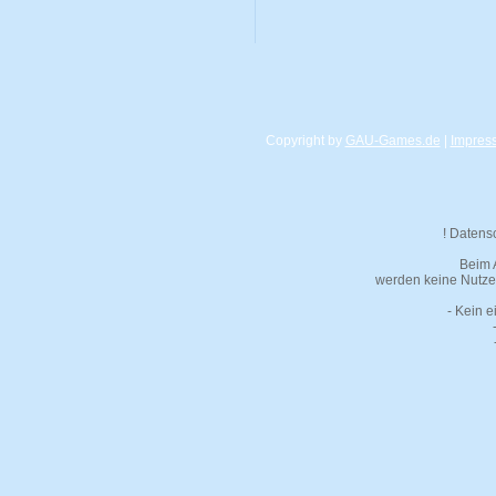
Copyright by
GAU-Games.de
|
Impres
! Datens
Beim 
werden keine Nutzer
- Kein e