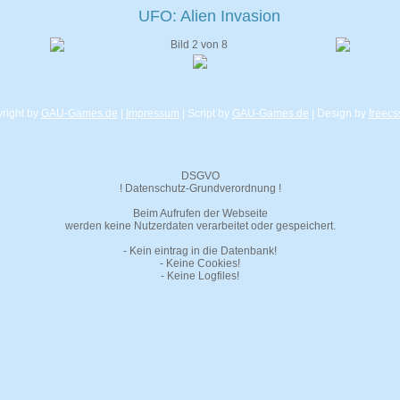
UFO: Alien Invasion
Bild 2 von 8
right by
GAU-Games.de
|
Impressum
| Script by
GAU-Games.de
| Design by
freecs
DSGVO
! Datenschutz-Grundverordnung !
Beim Aufrufen der Webseite
werden keine Nutzerdaten verarbeitet oder gespeichert.
- Kein eintrag in die Datenbank!
- Keine Cookies!
- Keine Logfiles!