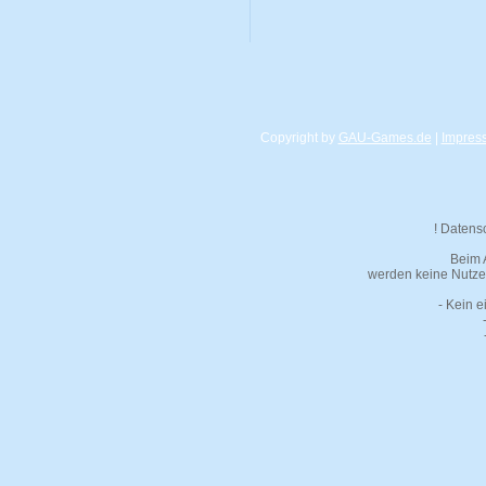
Copyright by
GAU-Games.de
|
Impres
! Datens
Beim 
werden keine Nutzer
- Kein e