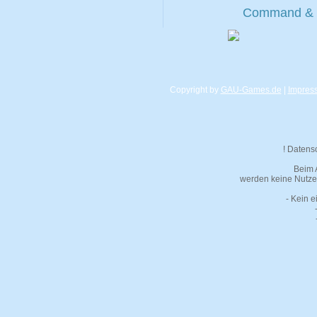
Command & Co
Copyright by
GAU-Games.de
|
Impres
! Datens
Beim 
werden keine Nutzer
- Kein e