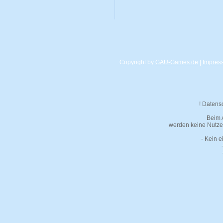
Copyright by
GAU-Games.de
|
Impres
! Datens
Beim 
werden keine Nutzer
- Kein e