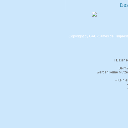
Des
Copyright by
GAU-Games.de
|
Impres
! Datens
Beim 
werden keine Nutzer
- Kein e